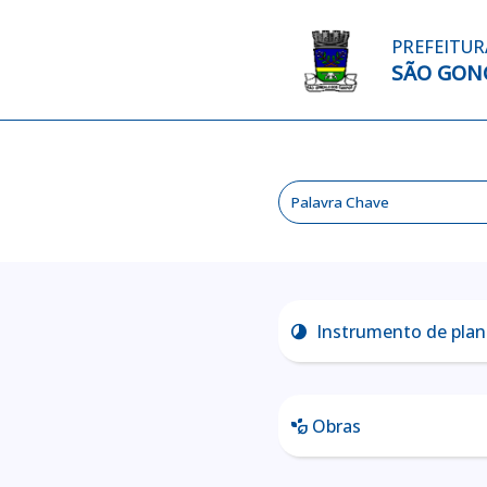
PREFEITUR
SÃO GON
Instrumento de pla
clock_loader_60
Obras
temp_preferences_eco