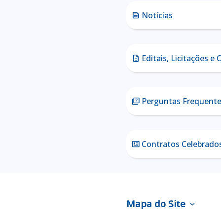
Notícias
news
Editais, Licitações e
description
Perguntas Frequent
quiz
Contratos Celebrado
newsmode
Mapa do Site
expand_more